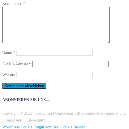
Kommentar
*
Name
*
E-Mail-Adresse
*
Website
ABONNIEREN SIE UNS...
Copyright © 2022 | Design und Umsetzung
Little.Genius-Mediengestaltung
|
Impressum
|
Datenschutz
WordPress Cookie Plugin von Real Cookie Banner